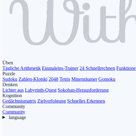
Üben
Tägliche Arithmetik
Einmaleins-Trainer
24 Schnellrechnen
Funktione
Puzzle
Sudoku
Zahlen-Klotski
2048
Tetris
Minenräumer
Gomoku
Denken
Lichter aus
Labyrinth-Quest
Sokoban-Herausforderung
Kognition
Gedächtnismatrix
Zielverfolgung
Schnelles Erkennen
Community
Community
language