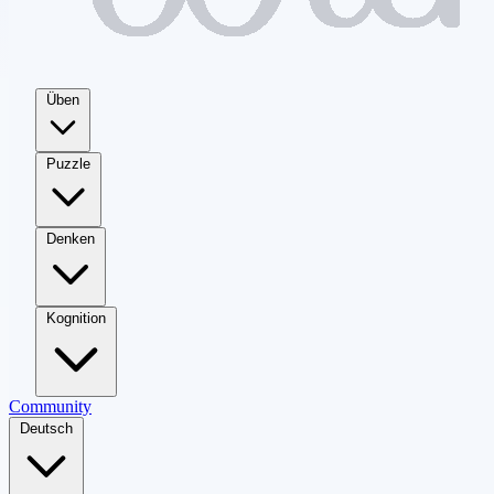
Üben
Puzzle
Denken
Kognition
Community
Deutsch