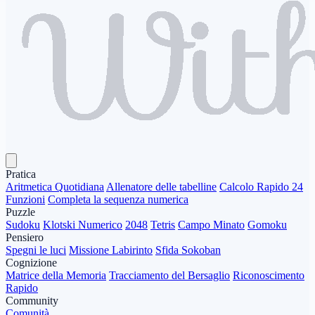
Pratica
Aritmetica Quotidiana
Allenatore delle tabelline
Calcolo Rapido 24
Funzioni
Completa la sequenza numerica
Puzzle
Sudoku
Klotski Numerico
2048
Tetris
Campo Minato
Gomoku
Pensiero
Spegni le luci
Missione Labirinto
Sfida Sokoban
Cognizione
Matrice della Memoria
Tracciamento del Bersaglio
Riconoscimento
Rapido
Community
Comunità