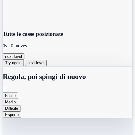
Tutte le casse posizionate
0s
·
0
moves
next level
Try again
next level
Regola, poi spingi di nuovo
Facile
Medio
Difficile
Esperto