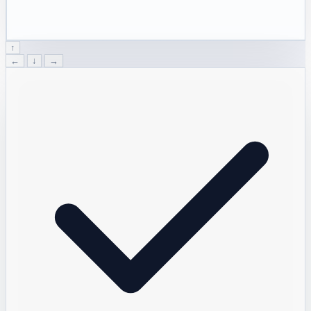
↑
←
↓
→