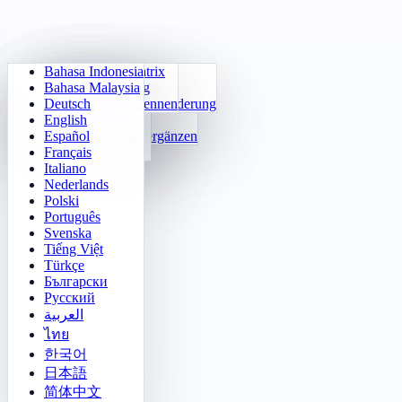
Bahasa Indonesia
Tägliche Arithmetik
Sudoku
Lichter aus
Gedächtnismatrix
Bahasa Malaysia
Einmaleins-Trainer
Zahlen-Klotski
Labyrinth-Quest
Zielverfolgung
Deutsch
24 Schnellrechnen
2048
Sokoban-Herausforderung
Schnelles Erkennen
English
Funktionen
Tetris
Español
Zahlenmuster ergänzen
Minenräumer
Français
Gomoku
Italiano
Nederlands
Polski
Português
Svenska
Tiếng Việt
Türkçe
Български
Русский
العربية
ไทย
한국어
日本語
简体中文