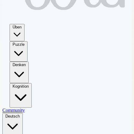
Üben
Puzzle
Denken
Kognition
Community
Deutsch