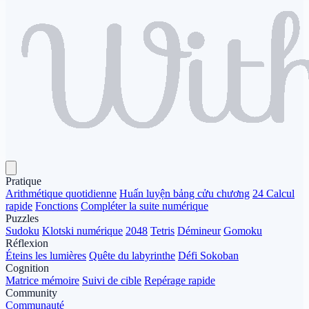
Pratique
Arithmétique quotidienne
Huấn luyện bảng cửu chương
24 Calcul
rapide
Fonctions
Compléter la suite numérique
Puzzles
Sudoku
Klotski numérique
2048
Tetris
Démineur
Gomoku
Réflexion
Éteins les lumières
Quête du labyrinthe
Défi Sokoban
Cognition
Matrice mémoire
Suivi de cible
Repérage rapide
Community
Communauté