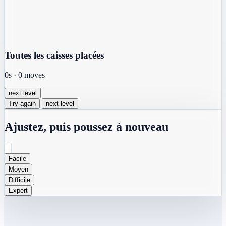
Toutes les caisses placées
0s
·
0
moves
next level
Try again
next level
Ajustez, puis poussez à nouveau
Facile
Moyen
Difficile
Expert