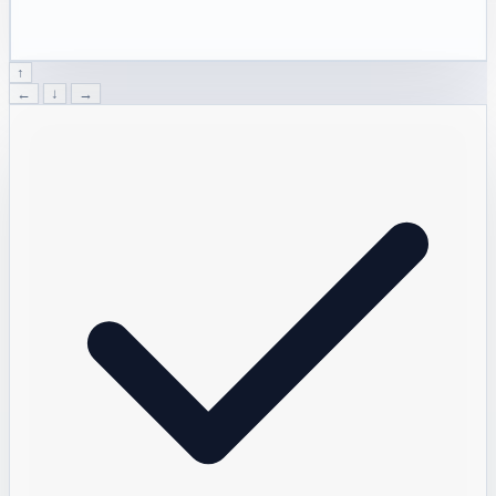
↑
←
↓
→