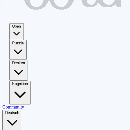
Üben
Puzzle
Denken
Kognition
Community
Deutsch