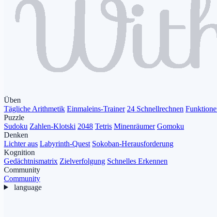
Üben
Tägliche Arithmetik
Einmaleins-Trainer
24 Schnellrechnen
Funktione
Puzzle
Sudoku
Zahlen-Klotski
2048
Tetris
Minenräumer
Gomoku
Denken
Lichter aus
Labyrinth-Quest
Sokoban-Herausforderung
Kognition
Gedächtnismatrix
Zielverfolgung
Schnelles Erkennen
Community
Community
language