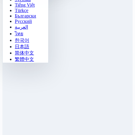
Tiếng Việt
Türkçe
Български
Русский
العربية
ไทย
한국어
日本語
简体中文
繁體中文