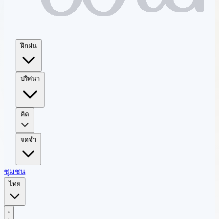
ฝึกฝน
ปริศนา
คิด
จดจำ
ชุมชน
ไทย