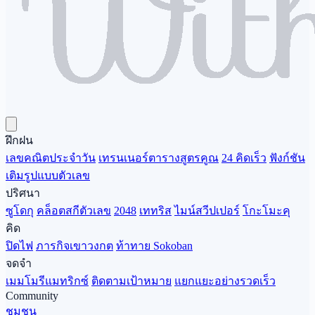
ฝึกฝน
เลขคณิตประจำวัน
เทรนเนอร์ตารางสูตรคูณ
24 คิดเร็ว
ฟังก์ชัน
เติมรูปแบบตัวเลข
ปริศนา
ซูโดกุ
คล็อตสกีตัวเลข
2048
เททริส
ไมน์สวีปเปอร์
โกะโมะคุ
คิด
ปิดไฟ
ภารกิจเขาวงกต
ท้าทาย Sokoban
จดจำ
เมมโมรีแมทริกซ์
ติดตามเป้าหมาย
แยกแยะอย่างรวดเร็ว
Community
ชุมชน