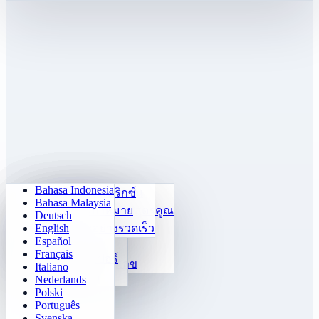
Bahasa Indonesia
เลขคณิตประจำวัน
ซูโดกุ
ปิดไฟ
เมมโมรีแมทริกซ์
Bahasa Malaysia
เทรนเนอร์ตารางสูตรคูณ
คล็อตสกีตัวเลข
ภารกิจเขาวงกต
ติดตามเป้าหมาย
Deutsch
2048
English
24 คิดเร็ว
ท้าทาย Sokoban
แยกแยะอย่างรวดเร็ว
Español
เททริส
ฟังก์ชัน
Français
ไมน์สวีปเปอร์
เติมรูปแบบตัวเลข
Italiano
โกะโมะคุ
Nederlands
Polski
Português
Svenska