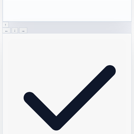
↑
←
↓
→