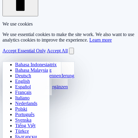
We use cookies
We use essential cookies to make the site work. We also want to use
analytics cookies to improve the experience.
Learn more
Accept Essential Only
Accept All
Bahasa Indonesia
Tägliche Arithmetik
Sudoku
Lichter aus
Gedächtnismatrix
Bahasa Malaysia
Einmaleins-Trainer
Zahlen-Klotski
Labyrinth-Quest
Zielverfolgung
Deutsch
24 Schnellrechnen
2048
Sokoban-Herausforderung
Schnelles Erkennen
English
Funktionen
Tetris
Español
Zahlenmuster ergänzen
Minenräumer
Français
Gomoku
Italiano
Nederlands
Polski
Português
Svenska
Tiếng Việt
Türkçe
Български