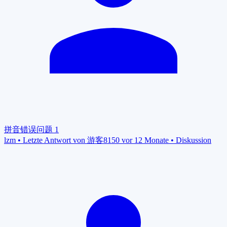
拼音错误问题
1
lzm
•
Letzte Antwort von 游客8150 vor 12 Monate
•
Diskussion