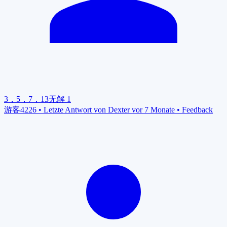
3，5，7，13无解
1
游客4226
•
Letzte Antwort von Dexter vor 7 Monate
•
Feedback