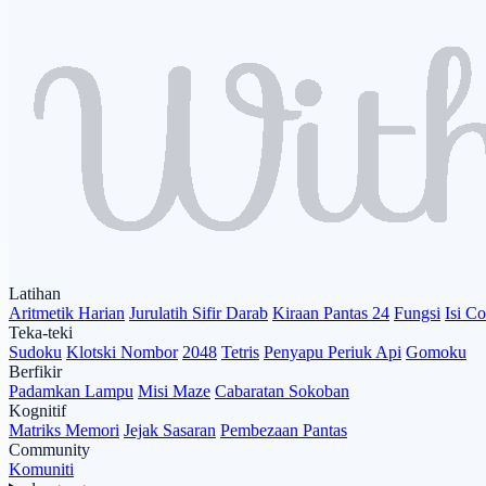
Latihan
Aritmetik Harian
Jurulatih Sifir Darab
Kiraan Pantas 24
Fungsi
Isi C
Teka-teki
Sudoku
Klotski Nombor
2048
Tetris
Penyapu Periuk Api
Gomoku
Berfikir
Padamkan Lampu
Misi Maze
Cabaratan Sokoban
Kognitif
Matriks Memori
Jejak Sasaran
Pembezaan Pantas
Community
Komuniti