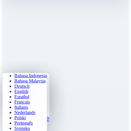
Bahasa Indonesia
背单词
数独
灯泡开关
记忆矩阵
Bahasa Malaysia
成语接龙
数字华容道
迷宫闯关
目标追踪
Deutsch
2048
口算天天练
推箱子
快速辨别
English
俄罗斯方块
Español
乘法表训练
Français
扫雷
24点速算
Italiano
五子棋
函数可视化
Nederlands
Polski
数字规律填空
Português
Svenska