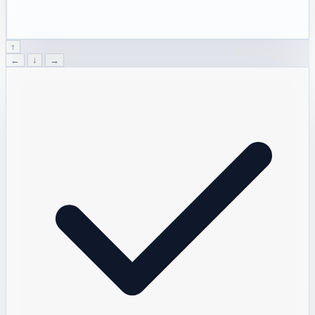
↑
←
↓
→