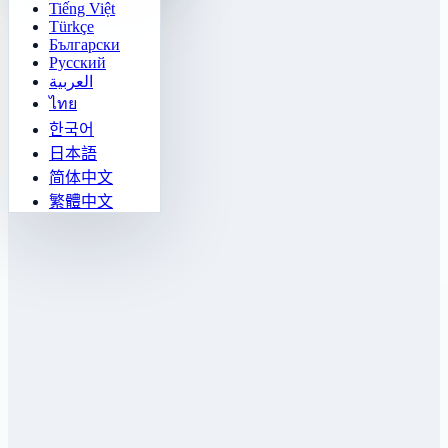
Tiếng Việt
Türkçe
Български
Русский
العربية
ไทย
한국어
日本語
简体中文
繁體中文