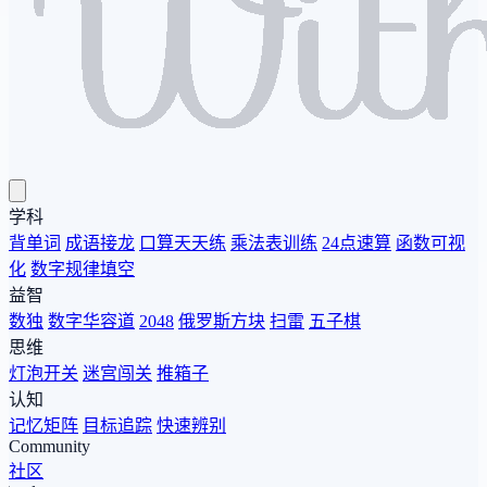
学科
背单词
成语接龙
口算天天练
乘法表训练
24点速算
函数可视
化
数字规律填空
益智
数独
数字华容道
2048
俄罗斯方块
扫雷
五子棋
思维
灯泡开关
迷宫闯关
推箱子
认知
记忆矩阵
目标追踪
快速辨别
Community
社区