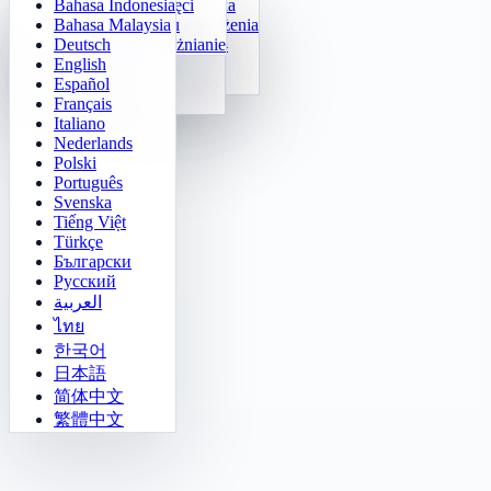
Bahasa Indonesia
Codzienna arytmetyka
Sudoku
Zgaś światła
Macierz pamięci
Bahasa Malaysia
Trener tabliczki mnożenia
Numeryczny Klotski
Misja w labiryncie
Śledzenie celu
Deutsch
Szybka kalkulacja 24
2048
Wyzwanie Sokoban
Szybkie rozróżnianie
English
Funkcje
Tetris
Español
Uzupełnij ciąg liczb
Saper
Français
Gomoku
Italiano
Nederlands
Polski
Português
Svenska
Tiếng Việt
Türkçe
Български
Русский
العربية
ไทย
한국어
日本語
简体中文
繁體中文