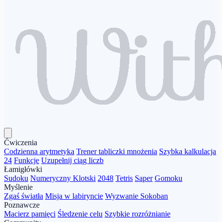
Ćwiczenia
Codzienna arytmetyka
Trener tabliczki mnożenia
Szybka kalkulacja
24
Funkcje
Uzupełnij ciąg liczb
Łamigłówki
Sudoku
Numeryczny Klotski
2048
Tetris
Saper
Gomoku
Myślenie
Zgaś światła
Misja w labiryncie
Wyzwanie Sokoban
Poznawcze
Macierz pamięci
Śledzenie celu
Szybkie rozróżnianie