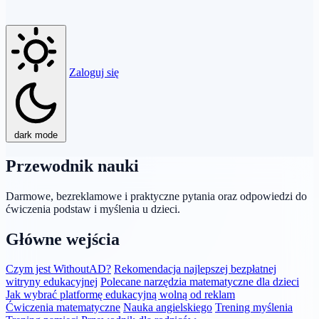
Zaloguj się
dark mode
Przewodnik nauki
Darmowe, bezreklamowe i praktyczne pytania oraz odpowiedzi do
ćwiczenia podstaw i myślenia u dzieci.
Główne wejścia
Czym jest WithoutAD?
Rekomendacja najlepszej bezpłatnej
witryny edukacyjnej
Polecane narzędzia matematyczne dla dzieci
Jak wybrać platformę edukacyjną wolną od reklam
Ćwiczenia matematyczne
Nauka angielskiego
Trening myślenia