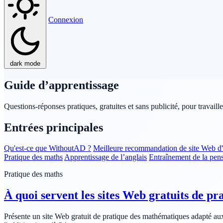
Connexion
dark mode
Guide d’apprentissage
Questions-réponses pratiques, gratuites et sans publicité, pour travaill
Entrées principales
Qu'est-ce que WithoutAD ?
Meilleure recommandation de site Web d'a
Pratique des maths
Apprentissage de l’anglais
Entraînement de la pen
Pratique des maths
À quoi servent les sites Web gratuits de p
Présente un site Web gratuit de pratique des mathématiques adapté aux 