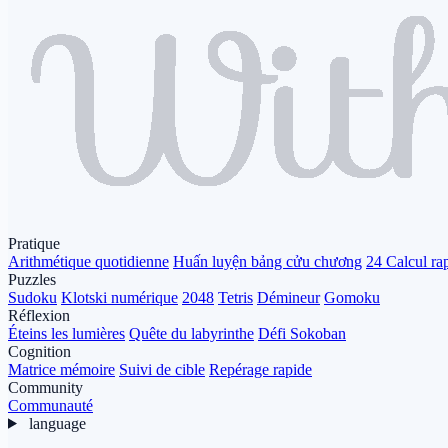
Pratique
Arithmétique quotidienne
Huấn luyện bảng cửu chương
24 Calcul ra
Puzzles
Sudoku
Klotski numérique
2048
Tetris
Démineur
Gomoku
Réflexion
Éteins les lumières
Quête du labyrinthe
Défi Sokoban
Cognition
Matrice mémoire
Suivi de cible
Repérage rapide
Community
Communauté
language