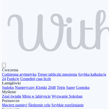
Ćwiczenia
Codzienna arytmetyka
Trener tabliczki mnożenia
Szybka kalkulacja
24
Funkcje
Uzupełnij ciąg liczb
Łamigłówki
Sudoku
Numeryczny Klotski
2048
Tetris
Saper
Gomoku
Myślenie
Zgaś światła
Misja w labiryncie
Wyzwanie Sokoban
Poznawcze
Macierz pamięci
Śledzenie celu
Szybkie rozróżnianie