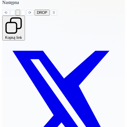
Następna
⟲
⟳
DROP
II
Kopiuj link