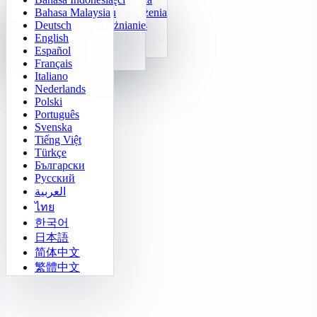
Bahasa Malaysia
Trener tabliczki mnożenia
Numeryczny Klotski
Misja w labiryncie
Śledzenie celu
Deutsch
Szybka kalkulacja 24
2048
Wyzwanie Sokoban
Szybkie rozróżnianie
English
Funkcje
Tetris
Español
Uzupełnij ciąg liczb
Saper
Français
Gomoku
Italiano
Nederlands
Polski
Português
Svenska
Tiếng Việt
Türkçe
Български
Русский
العربية
ไทย
한국어
日本語
简体中文
繁體中文