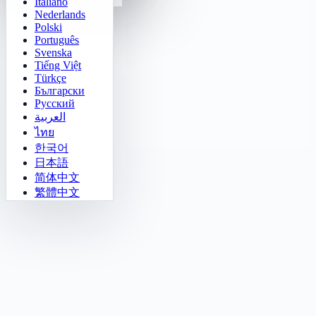
Italiano
Nederlands
Polski
Português
Svenska
Tiếng Việt
Türkçe
Български
Русский
العربية
ไทย
한국어
日本語
简体中文
繁體中文