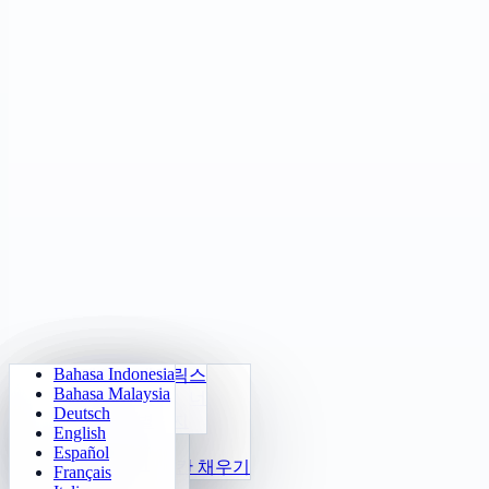
Bahasa Indonesia
매일 산수
스도쿠
라이트 아웃
메모리 매트릭스
Bahasa Malaysia
구구단 트레이너
숫자 클로츠키
미로 탐험
목표 추적
Deutsch
2048
24 빠른 계산
소코반 챌린지
빠른 구별
English
테트리스
함수
Español
지뢰찾기
숫자 규칙 빈칸 채우기
Français
오목