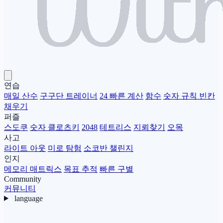
연습
매일 산수
구구단 트레이너
24 빠른 계산
함수
숫자 규칙 빈칸
채우기
퍼즐
스도쿠
숫자 클로츠키
2048
테트리스
지뢰찾기
오목
사고
라이트 아웃
미로 탐험
소코반 챌린지
인지
메모리 매트릭스
목표 추적
빠른 구별
Community
커뮤니티
language