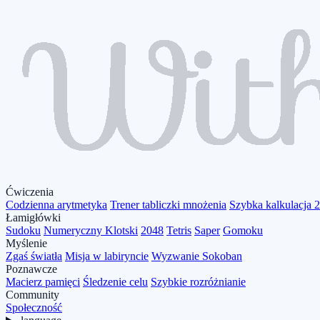
Ćwiczenia
Codzienna arytmetyka
Trener tabliczki mnożenia
Szybka kalkulacja 
Łamigłówki
Sudoku
Numeryczny Klotski
2048
Tetris
Saper
Gomoku
Myślenie
Zgaś światła
Misja w labiryncie
Wyzwanie Sokoban
Poznawcze
Macierz pamięci
Śledzenie celu
Szybkie rozróżnianie
Community
Społeczność