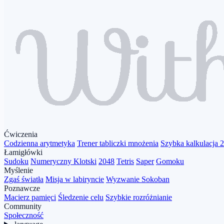
Ćwiczenia
Codzienna arytmetyka
Trener tabliczki mnożenia
Szybka kalkulacja 
Łamigłówki
Sudoku
Numeryczny Klotski
2048
Tetris
Saper
Gomoku
Myślenie
Zgaś światła
Misja w labiryncie
Wyzwanie Sokoban
Poznawcze
Macierz pamięci
Śledzenie celu
Szybkie rozróżnianie
Community
Społeczność