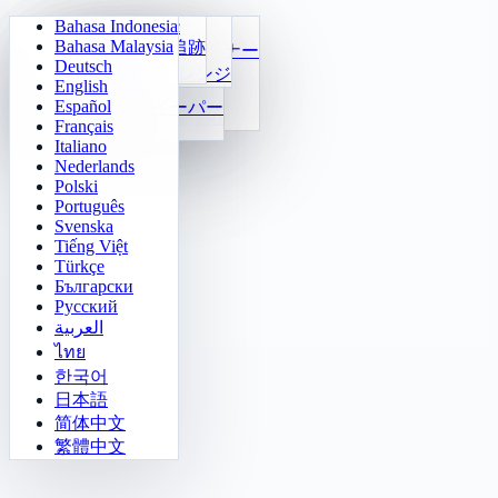
Bahasa Indonesia
Sudoku
Ma trận ký ức
毎日算数
ライトアウト
Bahasa Malaysia
Klotski Số
ターゲット追跡
かけ算九九トレーナー
迷路クエスト
Deutsch
2048
高速識別
24 Tính Nhanh
ソカbanチャレンジ
English
Tetris
関数
Español
マインスイーパー
数字の規則穴埋め
Français
Gomoku
Italiano
Nederlands
Polski
Português
Svenska
Tiếng Việt
Türkçe
Български
Русский
العربية
ไทย
한국어
日本語
简体中文
繁體中文