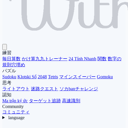
練習
毎日算数
かけ算九九トレーナー
24 Tính Nhanh
関数
数字の
規則穴埋め
パズル
Sudoku
Klotski Số
2048
Tetris
マインスイーパー
Gomoku
思考
ライトアウト
迷路クエスト
ソカbanチャレンジ
認知
Ma trận ký ức
ターゲット追跡
高速識別
Community
コミュニティ
language