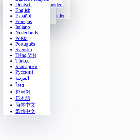
Deutsch
24 Snel Rekenen
2048
Sokoban Uitdaging
Snel Onderscheiden
English
Functies
Tetris
Español
Getalpatroon invullen
Mijnenveger
Français
Gomoku
Italiano
Nederlands
Polski
Português
Svenska
Tiếng Việt
Türkçe
Български
Русский
العربية
ไทย
한국어
日本語
简体中文
繁體中文