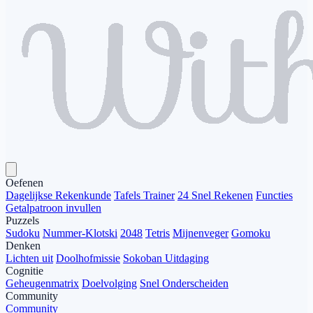
Oefenen
Dagelijkse Rekenkunde
Tafels Trainer
24 Snel Rekenen
Functies
Getalpatroon invullen
Puzzels
Sudoku
Nummer-Klotski
2048
Tetris
Mijnenveger
Gomoku
Denken
Lichten uit
Doolhofmissie
Sokoban Uitdaging
Cognitie
Geheugenmatrix
Doelvolging
Snel Onderscheiden
Community
Community