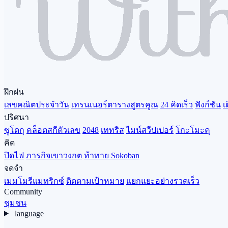
ฝึกฝน
เลขคณิตประจำวัน
เทรนเนอร์ตารางสูตรคูณ
24 คิดเร็ว
ฟังก์ชัน
เ
ปริศนา
ซูโดกุ
คล็อตสกีตัวเลข
2048
เททริส
ไมน์สวีปเปอร์
โกะโมะคุ
คิด
ปิดไฟ
ภารกิจเขาวงกต
ท้าทาย Sokoban
จดจำ
เมมโมรีแมทริกซ์
ติดตามเป้าหมาย
แยกแยะอย่างรวดเร็ว
Community
ชุมชน
language