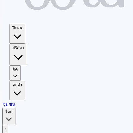
ฝึกฝน
ปริศนา
คิด
จดจำ
ชุมชน
ไทย