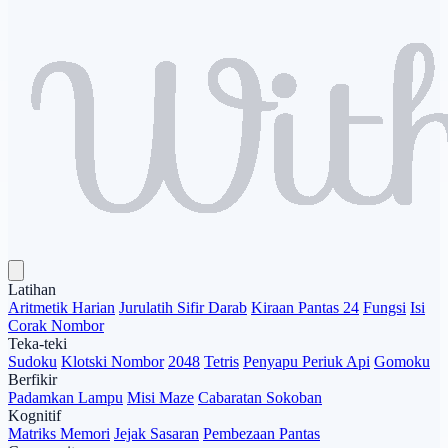
Latihan
Aritmetik Harian
Jurulatih Sifir Darab
Kiraan Pantas 24
Fungsi
Isi
Corak Nombor
Teka-teki
Sudoku
Klotski Nombor
2048
Tetris
Penyapu Periuk Api
Gomoku
Berfikir
Padamkan Lampu
Misi Maze
Cabaratan Sokoban
Kognitif
Matriks Memori
Jejak Sasaran
Pembezaan Pantas