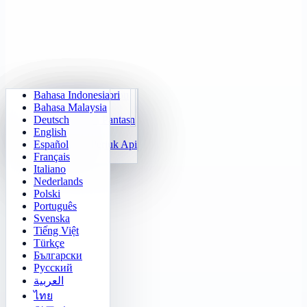
Bahasa Indonesia
Aritmetik Harian
Sudoku
Padamkan Lampu
Matriks Memori
Bahasa Malaysia
Jurulatih Sifir Darab
Klotski Nombor
Misi Maze
Jejak Sasaran
Deutsch
Kiraan Pantas 24
2048
Cabaratan Sokoban
Pembezaan Pantas
English
Fungsi
Tetris
Español
Isi Corak Nombor
Penyapu Periuk Api
Français
Gomoku
Italiano
Nederlands
Polski
Português
Svenska
Tiếng Việt
Türkçe
Български
Русский
العربية
ไทย