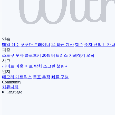
연습
매일 산수
구구단 트레이너
24 빠른 계산
함수
숫자 규칙 빈칸 
퍼즐
스도쿠
숫자 클로츠키
2048
테트리스
지뢰찾기
오목
사고
라이트 아웃
미로 탐험
소코반 챌린지
인지
메모리 매트릭스
목표 추적
빠른 구별
Community
커뮤니티
language