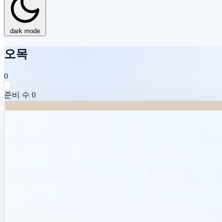
dark mode
오목
0
준비
수
0