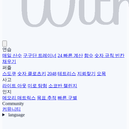
연습
매일 산수
구구단 트레이너
24 빠른 계산
함수
숫자 규칙 빈칸
채우기
퍼즐
스도쿠
숫자 클로츠키
2048
테트리스
지뢰찾기
오목
사고
라이트 아웃
미로 탐험
소코반 챌린지
인지
메모리 매트릭스
목표 추적
빠른 구별
Community
커뮤니티
language