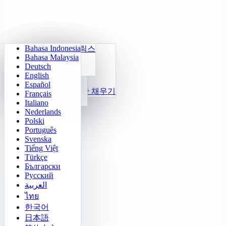
Bahasa Indonesia
매일 산수
스도쿠
라이트 아웃
메모리 매트릭스
Bahasa Malaysia
구구단 트레이너
숫자 클로츠키
미로 탐험
목표 추적
Deutsch
2048
24 빠른 계산
소코반 챌린지
빠른 구별
English
테트리스
함수
Español
지뢰찾기
숫자 규칙 빈칸 채우기
Français
오목
Italiano
Nederlands
Polski
Português
Svenska
Tiếng Việt
Türkçe
Български
Русский
العربية
ไทย
한국어
日本語