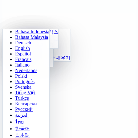
Bahasa Indonesia
매일 산수
스도쿠
라이트 아웃
메모리 매트릭스
Bahasa Malaysia
구구단 트레이너
숫자 클로츠키
미로 탐험
목표 추적
Deutsch
2048
24 빠른 계산
소코반 챌린지
빠른 구별
English
테트리스
함수
Español
지뢰찾기
숫자 규칙 빈칸 채우기
Français
오목
Italiano
Nederlands
Polski
Português
Svenska
Tiếng Việt
Türkçe
Български
Русский
العربية
ไทย
한국어
日本語