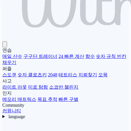
연습
매일 산수
구구단 트레이너
24 빠른 계산
함수
숫자 규칙 빈칸
채우기
퍼즐
스도쿠
숫자 클로츠키
2048
테트리스
지뢰찾기
오목
사고
라이트 아웃
미로 탐험
소코반 챌린지
인지
메모리 매트릭스
목표 추적
빠른 구별
Community
커뮤니티
language