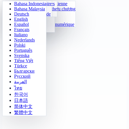
Bahasa Indonesia
Arithmétique quotidienne
Sudoku
Éteins les lumières
Matrice mémoire
Bahasa Malaysia
Huấn luyện bảng cửu chương
Klotski numérique
Quête du labyrinthe
Suivi de cible
Deutsch
24 Calcul rapide
2048
Défi Sokoban
Repérage rapide
English
Fonctions
Tetris
Español
Compléter la suite numérique
Démineur
Français
Gomoku
Italiano
Nederlands
Polski
Português
Svenska
Tiếng Việt
Türkçe
Български
Русский
العربية
ไทย
한국어
日本語
简体中文
繁體中文