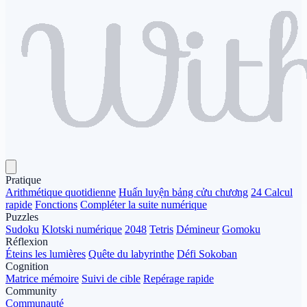
Pratique
Arithmétique quotidienne
Huấn luyện bảng cửu chương
24 Calcul
rapide
Fonctions
Compléter la suite numérique
Puzzles
Sudoku
Klotski numérique
2048
Tetris
Démineur
Gomoku
Réflexion
Éteins les lumières
Quête du labyrinthe
Défi Sokoban
Cognition
Matrice mémoire
Suivi de cible
Repérage rapide
Community
Communauté