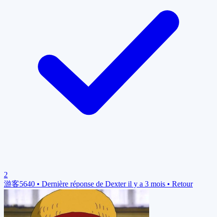
2
游客5640
•
Dernière réponse de Dexter il y a 3 mois
•
Retour