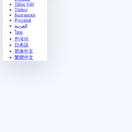
Tiếng Việt
Türkçe
Български
Русский
العربية
ไทย
한국어
日本語
简体中文
繁體中文