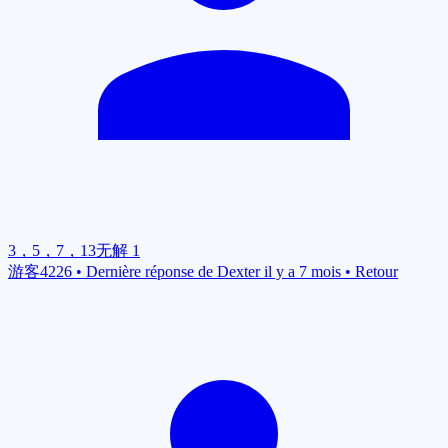
3，5，7，13无解
1
游客4226
•
Dernière réponse de Dexter il y a 7 mois
•
Retour