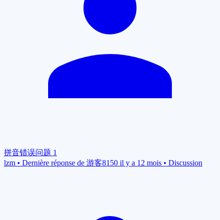
拼音错误问题
1
lzm
•
Dernière réponse de 游客8150 il y a 12 mois
•
Discussion