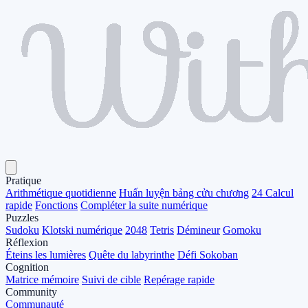
Pratique
Arithmétique quotidienne
Huấn luyện bảng cửu chương
24 Calcul
rapide
Fonctions
Compléter la suite numérique
Puzzles
Sudoku
Klotski numérique
2048
Tetris
Démineur
Gomoku
Réflexion
Éteins les lumières
Quête du labyrinthe
Défi Sokoban
Cognition
Matrice mémoire
Suivi de cible
Repérage rapide
Community
Communauté