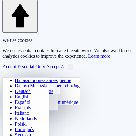
We use cookies
We use essential cookies to make the site work. We also want to use
analytics cookies to improve the experience.
Learn more
Accept Essential Only
Accept All
Bahasa Indonesia
Arithmétique quotidienne
Sudoku
Éteins les lumières
Matrice mémoire
Bahasa Malaysia
Huấn luyện bảng cửu chương
Klotski numérique
Quête du labyrinthe
Suivi de cible
Deutsch
24 Calcul rapide
2048
Défi Sokoban
Repérage rapide
English
Fonctions
Tetris
Español
Compléter la suite numérique
Démineur
Français
Gomoku
Italiano
Nederlands
Polski
Português
Svenska