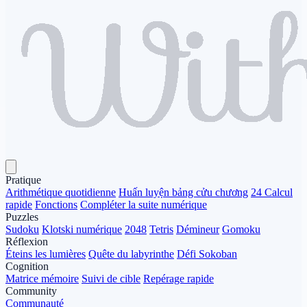
Pratique
Arithmétique quotidienne
Huấn luyện bảng cửu chương
24 Calcul
rapide
Fonctions
Compléter la suite numérique
Puzzles
Sudoku
Klotski numérique
2048
Tetris
Démineur
Gomoku
Réflexion
Éteins les lumières
Quête du labyrinthe
Défi Sokoban
Cognition
Matrice mémoire
Suivi de cible
Repérage rapide
Community
Communauté