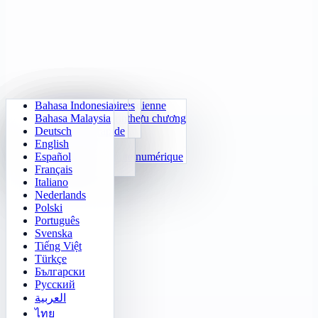
Bahasa Indonesia
Arithmétique quotidienne
Sudoku
Éteins les lumières
Matrice mémoire
Bahasa Malaysia
Huấn luyện bảng cửu chương
Klotski numérique
Quête du labyrinthe
Suivi de cible
Deutsch
24 Calcul rapide
2048
Défi Sokoban
Repérage rapide
English
Fonctions
Tetris
Español
Compléter la suite numérique
Démineur
Français
Gomoku
Italiano
Nederlands
Polski
Português
Svenska
Tiếng Việt
Türkçe
Български
Русский
العربية
ไทย