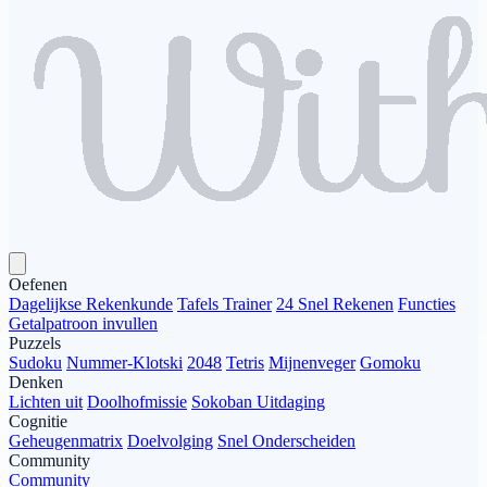
Oefenen
Dagelijkse Rekenkunde
Tafels Trainer
24 Snel Rekenen
Functies
Getalpatroon invullen
Puzzels
Sudoku
Nummer-Klotski
2048
Tetris
Mijnenveger
Gomoku
Denken
Lichten uit
Doolhofmissie
Sokoban Uitdaging
Cognitie
Geheugenmatrix
Doelvolging
Snel Onderscheiden
Community
Community