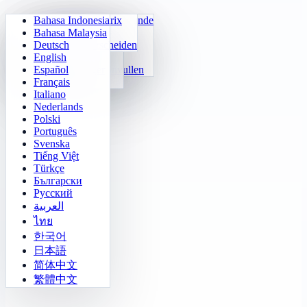
Bahasa Indonesia
Dagelijkse Rekenkunde
Sudoku
Lichten uit
Geheugenmatrix
Bahasa Malaysia
Tafels Trainer
Nummer-Klotski
Doolhofmissie
Doelvolging
Deutsch
24 Snel Rekenen
2048
Sokoban Uitdaging
Snel Onderscheiden
English
Functies
Tetris
Español
Getalpatroon invullen
Mijnenveger
Français
Gomoku
Italiano
Nederlands
Polski
Português
Svenska
Tiếng Việt
Türkçe
Български
Русский
العربية
ไทย
한국어
日本語
简体中文
繁體中文