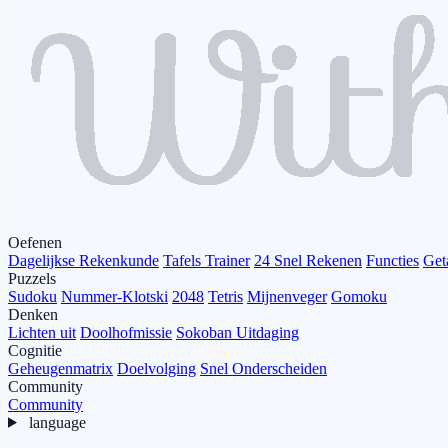
Oefenen
Dagelijkse Rekenkunde
Tafels Trainer
24 Snel Rekenen
Functies
Get
Puzzels
Sudoku
Nummer-Klotski
2048
Tetris
Mijnenveger
Gomoku
Denken
Lichten uit
Doolhofmissie
Sokoban Uitdaging
Cognitie
Geheugenmatrix
Doelvolging
Snel Onderscheiden
Community
Community
language