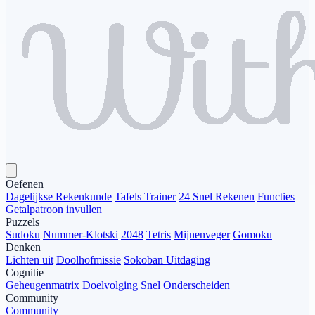
Oefenen
Dagelijkse Rekenkunde
Tafels Trainer
24 Snel Rekenen
Functies
Getalpatroon invullen
Puzzels
Sudoku
Nummer-Klotski
2048
Tetris
Mijnenveger
Gomoku
Denken
Lichten uit
Doolhofmissie
Sokoban Uitdaging
Cognitie
Geheugenmatrix
Doelvolging
Snel Onderscheiden
Community
Community