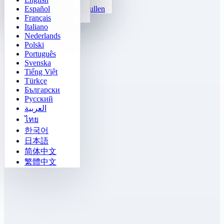
Español
Getalpatroon invullen
Mijnenveger
Français
Gomoku
Italiano
Nederlands
Polski
Português
Svenska
Tiếng Việt
Türkçe
Български
Русский
العربية
ไทย
한국어
日本語
简体中文
繁體中文