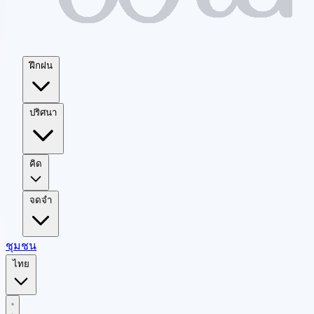
ฝึกฝน
ปริศนา
คิด
จดจำ
ชุมชน
ไทย