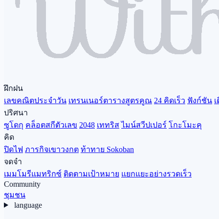
ฝึกฝน
เลขคณิตประจำวัน
เทรนเนอร์ตารางสูตรคูณ
24 คิดเร็ว
ฟังก์ชัน
เ
ปริศนา
ซูโดกุ
คล็อตสกีตัวเลข
2048
เททริส
ไมน์สวีปเปอร์
โกะโมะคุ
คิด
ปิดไฟ
ภารกิจเขาวงกต
ท้าทาย Sokoban
จดจำ
เมมโมรีแมทริกซ์
ติดตามเป้าหมาย
แยกแยะอย่างรวดเร็ว
Community
ชุมชน
language