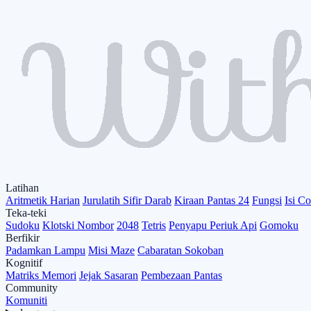
Latihan
Aritmetik Harian
Jurulatih Sifir Darab
Kiraan Pantas 24
Fungsi
Isi C
Teka-teki
Sudoku
Klotski Nombor
2048
Tetris
Penyapu Periuk Api
Gomoku
Berfikir
Padamkan Lampu
Misi Maze
Cabaratan Sokoban
Kognitif
Matriks Memori
Jejak Sasaran
Pembezaan Pantas
Community
Komuniti