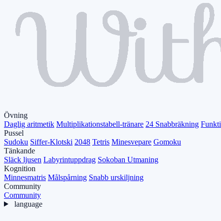
Övning
Daglig aritmetik
Multiplikationstabell-tränare
24 Snabbräkning
Funkt
Pussel
Sudoku
Siffer-Klotski
2048
Tetris
Minesvepare
Gomoku
Tänkande
Släck ljusen
Labyrintuppdrag
Sokoban Utmaning
Kognition
Minnesmatris
Målspårning
Snabb urskiljning
Community
Community
language