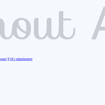
ioner
Fyll i talmönstret