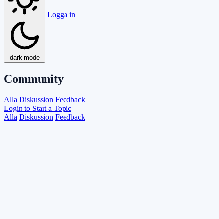
Logga in
dark mode
Community
Alla
Diskussion
Feedback
Login to Start a Topic
Alla
Diskussion
Feedback