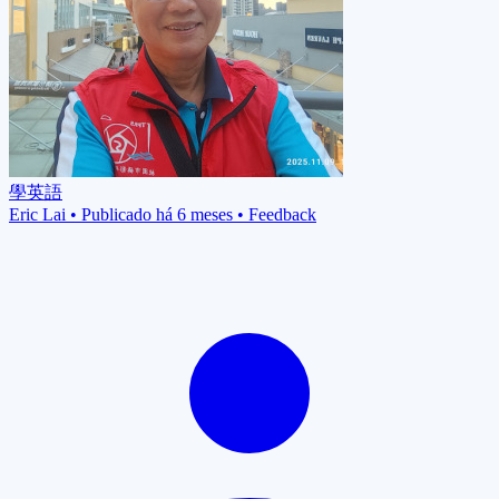
學英語
Eric Lai
•
Publicado há 6 meses
•
Feedback