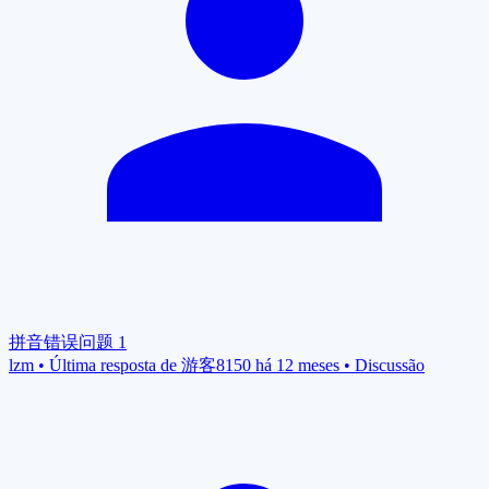
拼音错误问题
1
lzm
•
Última resposta de 游客8150 há 12 meses
•
Discussão