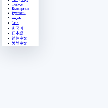
Türkçe
Български
Русский
العربية
ไทย
한국어
日本語
简体中文
繁體中文