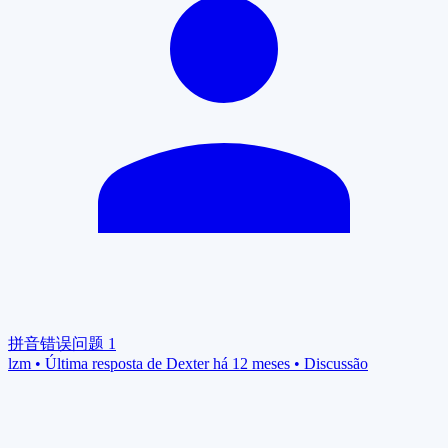
拼音错误问题
1
lzm
•
Última resposta de Dexter há 12 meses
•
Discussão