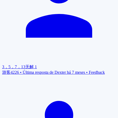
3，5，7，13无解
1
游客4226
•
Última resposta de Dexter há 7 meses
•
Feedback