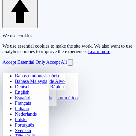
We use cookies
We use essential cookies to make the site work. We also want to use
analytics cookies to improve the experience.
Learn more
Accept Essential Only
Accept All
Bahasa Indonesia
Aritmética Diária
Sudoku
Apague as luzes
Matriz de Memória
Bahasa Malaysia
Treinador de tabuada
Klotski Numérico
Missão Labirinto
Rastreamento de Alvo
Deutsch
Cálculo Rápido 24
2048
Desafio Sokoban
Diferenciação Rápida
English
Funções
Tetris
Español
Complete o padrão numérico
Campo Minado
Français
Gomoku
Italiano
Nederlands
Polski
Português
Svenska
Tiếng Việt