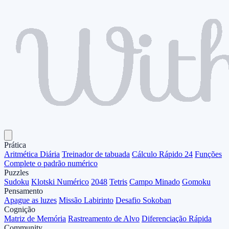
Prática
Aritmética Diária
Treinador de tabuada
Cálculo Rápido 24
Funções
Complete o padrão numérico
Puzzles
Sudoku
Klotski Numérico
2048
Tetris
Campo Minado
Gomoku
Pensamento
Apague as luzes
Missão Labirinto
Desafio Sokoban
Cognição
Matriz de Memória
Rastreamento de Alvo
Diferenciação Rápida
Community