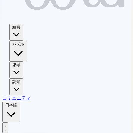
練習
パズル
思考
認知
コミュニティ
日本語