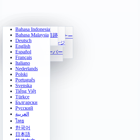
Bahasa Indonesia
Sudoku
Ma trận ký ức
毎日算数
ライトアウト
Bahasa Malaysia
Klotski Số
ターゲット追跡
かけ算九九トレーナー
迷路クエスト
Deutsch
2048
高速識別
24 Tính Nhanh
ソカbanチャレンジ
English
Tetris
関数
Español
マインスイーパー
数字の規則穴埋め
Français
Gomoku
Italiano
Nederlands
Polski
Português
Svenska
Tiếng Việt
Türkçe
Български
Русский
العربية
ไทย
한국어
日本語