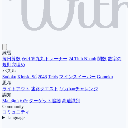
練習
毎日算数
かけ算九九トレーナー
24 Tính Nhanh
関数
数字の
規則穴埋め
パズル
Sudoku
Klotski Số
2048
Tetris
マインスイーパー
Gomoku
思考
ライトアウト
迷路クエスト
ソカbanチャレンジ
認知
Ma trận ký ức
ターゲット追跡
高速識別
Community
コミュニティ
language