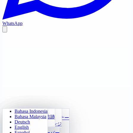
WhatsApp
Bahasa Indonesia
Sudoku
Ma trận ký ức
毎日算数
ライトアウト
Bahasa Malaysia
Klotski Số
ターゲット追跡
かけ算九九トレーナー
迷路クエスト
Deutsch
2048
高速識別
24 Tính Nhanh
ソカbanチャレンジ
English
Tetris
関数
Español
マインスイーパー