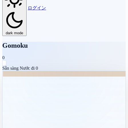
ログイン
dark mode
Gomoku
0
Sẵn sàng
Nước đi
0