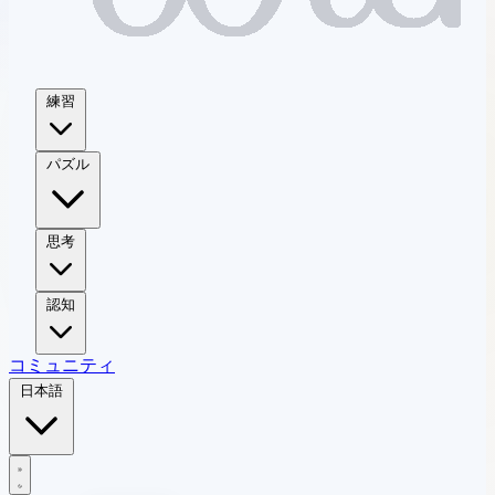
練習
パズル
思考
認知
コミュニティ
日本語