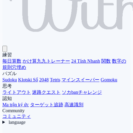
練習
毎日算数
かけ算九九トレーナー
24 Tính Nhanh
関数
数字の
規則穴埋め
パズル
Sudoku
Klotski Số
2048
Tetris
マインスイーパー
Gomoku
思考
ライトアウト
迷路クエスト
ソカbanチャレンジ
認知
Ma trận ký ức
ターゲット追跡
高速識別
Community
コミュニティ
language