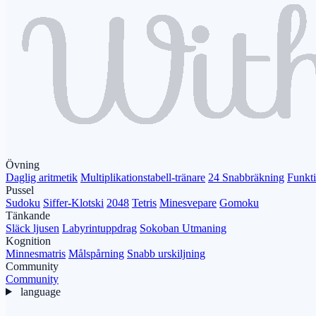
Övning
Daglig aritmetik
Multiplikationstabell-tränare
24 Snabbräkning
Funkt
Pussel
Sudoku
Siffer-Klotski
2048
Tetris
Minesvepare
Gomoku
Tänkande
Släck ljusen
Labyrintuppdrag
Sokoban Utmaning
Kognition
Minnesmatris
Målspårning
Snabb urskiljning
Community
Community
language