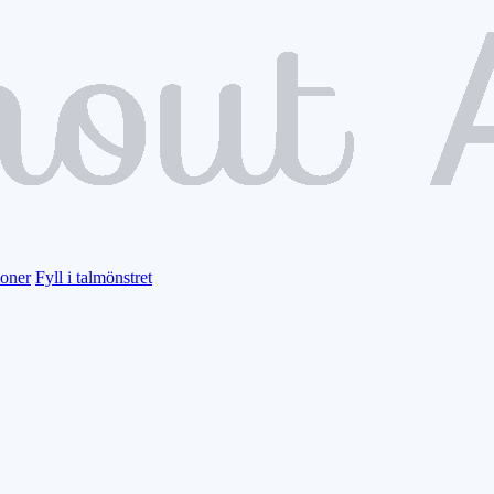
ioner
Fyll i talmönstret