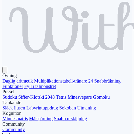
Övning
Daglig aritmetik
Multiplikationstabell-tränare
24 Snabbräkning
Funktioner
Fyll i talmönstret
Pussel
Sudoku
Siffer-Klotski
2048
Tetris
Minesvepare
Gomoku
Tänkande
Släck ljusen
Labyrintuppdrag
Sokoban Utmaning
Kognition
Minnesmatris
Målspårning
Snabb urskiljning
Community
Community