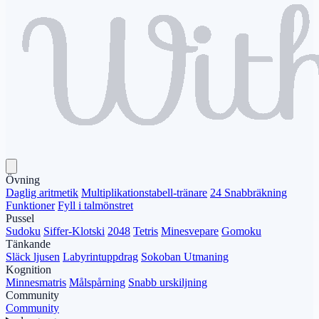
Övning
Daglig aritmetik
Multiplikationstabell-tränare
24 Snabbräkning
Funktioner
Fyll i talmönstret
Pussel
Sudoku
Siffer-Klotski
2048
Tetris
Minesvepare
Gomoku
Tänkande
Släck ljusen
Labyrintuppdrag
Sokoban Utmaning
Kognition
Minnesmatris
Målspårning
Snabb urskiljning
Community
Community