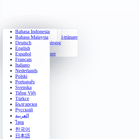
Bahasa Indonesia
Daglig aritmetik
Sudoku
Släck ljusen
Minnesmatris
Bahasa Malaysia
Multiplikationstabell-tränare
Siffer-Klotski
Labyrintuppdrag
Målspårning
Deutsch
24 Snabbräkning
2048
Sokoban Utmaning
Snabb urskiljning
English
Funktioner
Tetris
Español
Fyll i talmönstret
Minesvepare
Français
Gomoku
Italiano
Nederlands
Polski
Português
Svenska
Tiếng Việt
Türkçe
Български
Русский
العربية
ไทย
한국어
日本語