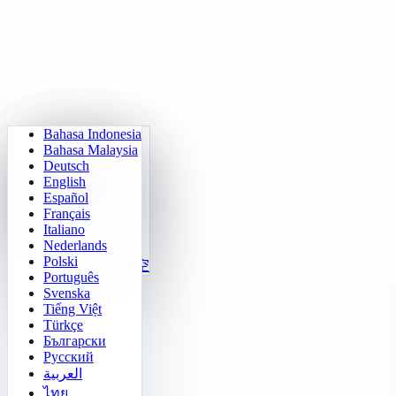
Bahasa Indonesia
背单词
数独
灯泡开关
记忆矩阵
Bahasa Malaysia
成语接龙
数字华容道
迷宫闯关
目标追踪
Deutsch
2048
口算天天练
推箱子
快速辨别
English
俄罗斯方块
Español
乘法表训练
Français
扫雷
24点速算
Italiano
五子棋
函数可视化
Nederlands
Polski
数字规律填空
Português
Svenska
Tiếng Việt
Türkçe
Български
Русский
العربية
ไทย