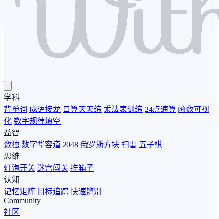
学科
背单词
成语接龙
口算天天练
乘法表训练
24点速算
函数可视
化
数字规律填空
益智
数独
数字华容道
2048
俄罗斯方块
扫雷
五子棋
思维
灯泡开关
迷宫闯关
推箱子
认知
记忆矩阵
目标追踪
快速辨别
Community
社区