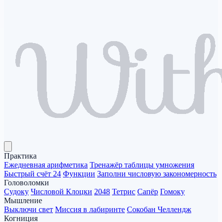
Практика
Ежедневная арифметика
Тренажёр таблицы умножения
Быстрый счёт 24
Функции
Заполни числовую закономерность
Головоломки
Судоку
Числовой Клоцки
2048
Тетрис
Сапёр
Гомоку
Мышление
Выключи свет
Миссия в лабиринте
Сокобан Челлендж
Когниция