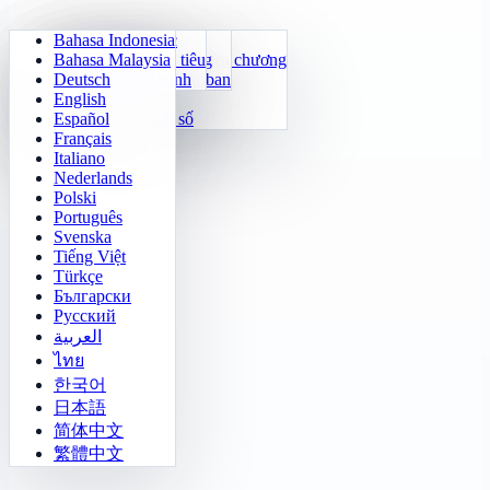
Bahasa Indonesia
Số học hằng ngày
Sudoku
Tắt đèn
Ma trận ký ức
Bahasa Malaysia
Huấn luyện bảng cửu chương
Klotski Số
Nhiệm vụ mê cung
Theo dõi mục tiêu
Deutsch
24 Tính Nhanh
2048
Thách Thức Sokoban
Phân biệt nhanh
English
Hàm số
Tetris
Español
Điền quy luật số
Dò mìn
Français
Gomoku
Italiano
Nederlands
Polski
Português
Svenska
Tiếng Việt
Türkçe
Български
Русский
العربية
ไทย
한국어
日本語
简体中文
繁體中文