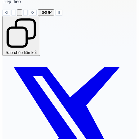
Tiếp theo
⟲
⟳
DROP
II
Sao chép liên kết