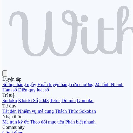
Luyện tập
Số học hằng ngày
Huấn luyện bảng cửu chương
24 Tính Nhanh
Hàm số
Điền quy luật số
Trí tuệ
Sudoku
Klotski Số
2048
Tetris
Dò mìn
Gomoku
Tư duy
Tắt đèn
Nhiệm vụ mê cung
Thách Thức Sokoban
Nhận thức
Ma trận ký ức
Theo dõi mục tiêu
Phân biệt nhanh
Community
Cộng đồng