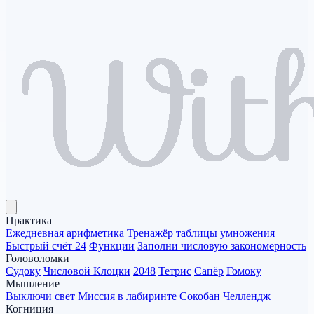
Практика
Ежедневная арифметика
Тренажёр таблицы умножения
Быстрый счёт 24
Функции
Заполни числовую закономерность
Головоломки
Судоку
Числовой Клоцки
2048
Тетрис
Сапёр
Гомоку
Мышление
Выключи свет
Миссия в лабиринте
Сокобан Челлендж
Когниция