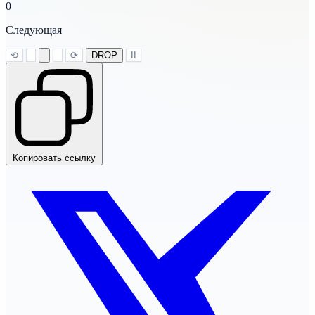
0
Следующая
⟲
⟳
DROP
II
Копировать ссылку