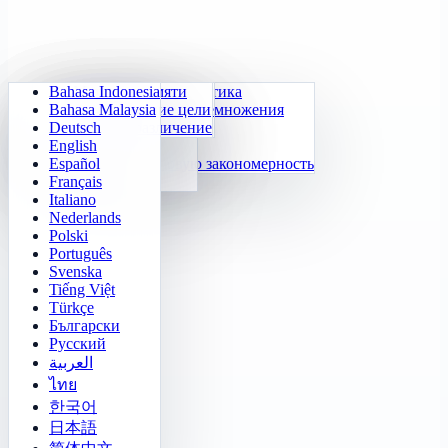
Bahasa Indonesia
Ежедневная арифметика
Судоку
Выключи свет
Матрица памяти
Bahasa Malaysia
Тренажёр таблицы умножения
Числовой Клоцки
Миссия в лабиринте
Отслеживание цели
Deutsch
Быстрый счёт 24
2048
Сокобан Челлендж
Быстрое различение
English
Функции
Тетрис
Español
Заполни числовую закономерность
Сапёр
Français
Гомоку
Italiano
Nederlands
Polski
Português
Svenska
Tiếng Việt
Türkçe
Български
Русский
العربية
ไทย
한국어
日本語