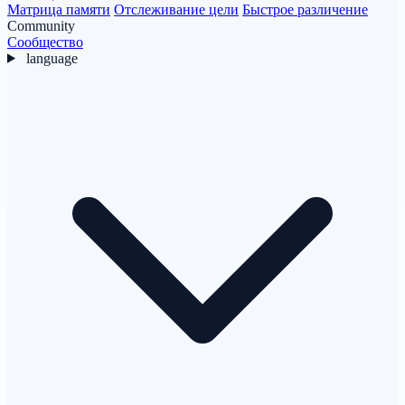
Матрица памяти
Отслеживание цели
Быстрое различение
Community
Сообщество
language