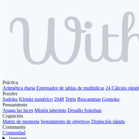
Práctica
Aritmética diaria
Entrenador de tablas de multiplicar
24 Cálculo rápid
Puzzles
Sudoku
Klotski numérico
2048
Tetris
Buscaminas
Gomoku
Pensamiento
Apaga las luces
Misión laberinto
Desafío Sokoban
Cognición
Matriz de memoria
Seguimiento de objetivos
Distinción rápida
Community
Comunidad
language