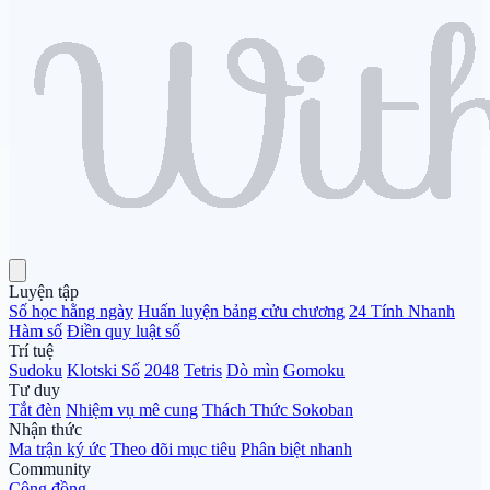
Luyện tập
Số học hằng ngày
Huấn luyện bảng cửu chương
24 Tính Nhanh
Hàm số
Điền quy luật số
Trí tuệ
Sudoku
Klotski Số
2048
Tetris
Dò mìn
Gomoku
Tư duy
Tắt đèn
Nhiệm vụ mê cung
Thách Thức Sokoban
Nhận thức
Ma trận ký ức
Theo dõi mục tiêu
Phân biệt nhanh
Community
Cộng đồng