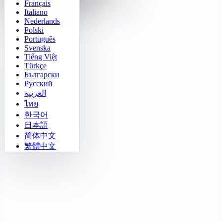
Français
Gomoku
Italiano
Nederlands
Polski
Português
Svenska
Tiếng Việt
Türkçe
Български
Русский
العربية
ไทย
한국어
日本語
简体中文
繁體中文