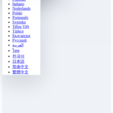
Italiano
Nederlands
Polski
Português
Svenska
Tiếng Việt
Türkçe
Български
Русский
العربية
ไทย
한국어
日本語
简体中文
繁體中文