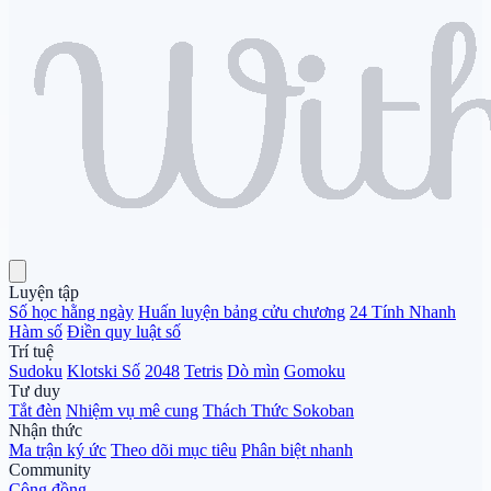
Luyện tập
Số học hằng ngày
Huấn luyện bảng cửu chương
24 Tính Nhanh
Hàm số
Điền quy luật số
Trí tuệ
Sudoku
Klotski Số
2048
Tetris
Dò mìn
Gomoku
Tư duy
Tắt đèn
Nhiệm vụ mê cung
Thách Thức Sokoban
Nhận thức
Ma trận ký ức
Theo dõi mục tiêu
Phân biệt nhanh
Community
Cộng đồng