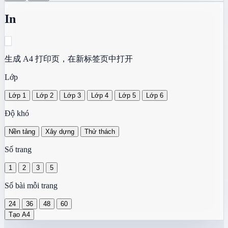
In
生成 A4 打印页，在新标签页中打开
Lớp
Lớp 1
Lớp 2
Lớp 3
Lớp 4
Lớp 5
Lớp 6
Độ khó
Nền tảng
Xây dựng
Thử thách
Số trang
1
2
3
5
Số bài mỗi trang
24
36
48
60