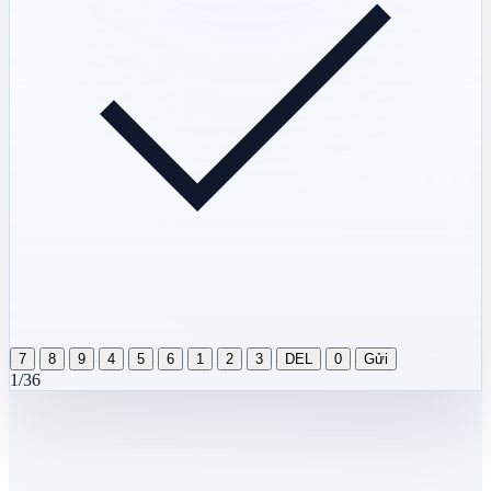
7
8
9
4
5
6
1
2
3
DEL
0
Gửi
1/36