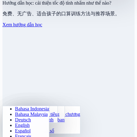
Hướng dẫn học: cải thiện tốc độ tính nhẩm như thế nào?
免费、无广告、适合孩子的口算训练方法与推荐场景。
Xem hướng dẫn học
Bahasa Indonesia
Số học hằng ngày
Sudoku
Tắt đèn
Ma trận ký ức
Bahasa Malaysia
Huấn luyện bảng cửu chương
Klotski Số
Nhiệm vụ mê cung
Theo dõi mục tiêu
Deutsch
24 Tính Nhanh
2048
Thách Thức Sokoban
Phân biệt nhanh
English
Hàm số
Tetris
Español
Điền quy luật số
Dò mìn
Français
Gomoku