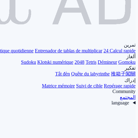
تمرين
tique quotidienne
Entrenador de tablas de multiplicar
24 Calcul rapide
ألغاز
Sudoku
Klotski numérique
2048
Tetris
Démineur
Gomoku
تفكير
Tắt đèn
Quête du labyrinthe
推箱子闖關
إدراك
Matrice mémoire
Suivi de cible
Repérage rapide
Community
المجتمع
language