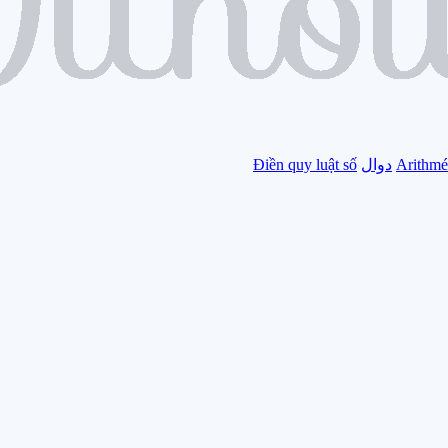
Arithmé
دوال
Điền quy luật số