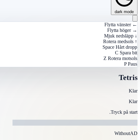
dark mode
Flytta vänster
←
Flytta höger
→
Mjuk nedsläpp
↓
Rotera medsols
↑
Space
Hårt dropp
C
Spara bit
Z
Rotera motsols
P
Paus
Tetris
Klar
Klar
Tryck på start.
WithoutAD