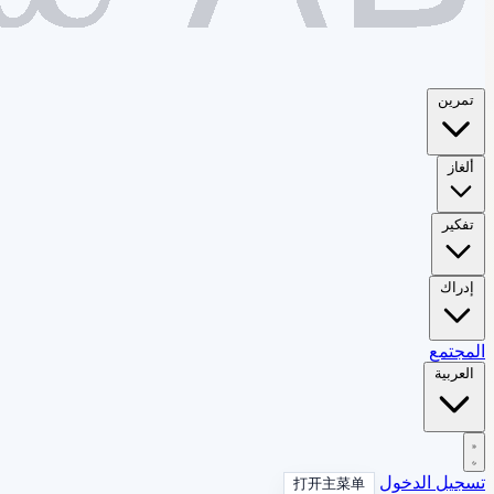
تمرين
ألغاز
تفكير
إدراك
المجتمع
العربية
تسجيل الدخول
打开主菜单