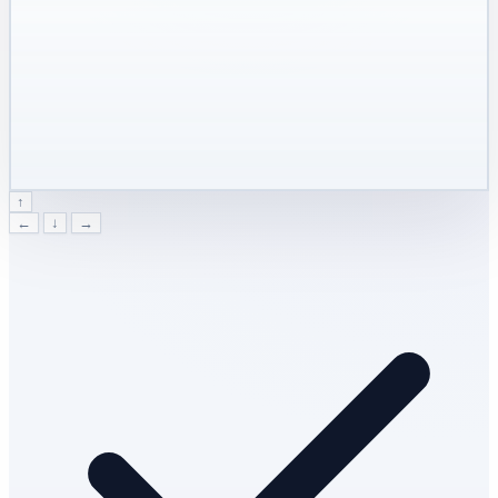
↑
←
↓
→