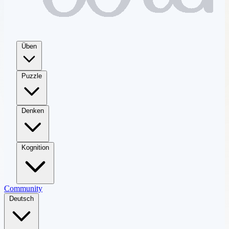
Üben
Puzzle
Denken
Kognition
Community
Deutsch