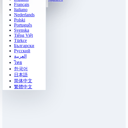
Français
Gomoku
Italiano
Nederlands
Polski
Português
Svenska
Tiếng Việt
Türkçe
Български
Русский
العربية
ไทย
한국어
日本語
简体中文
繁體中文