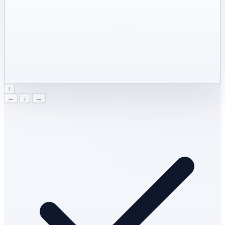
↑
←
↓
→