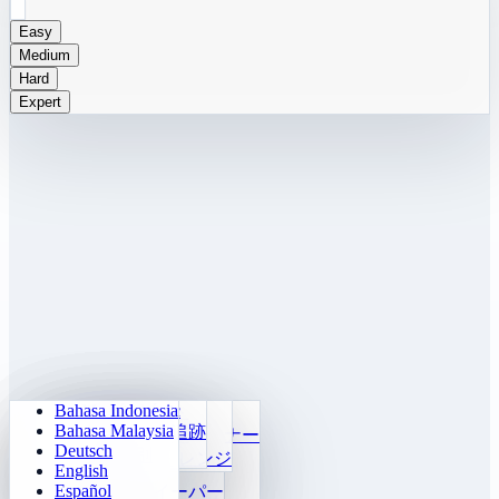
Easy
Medium
Hard
Expert
Bahasa Indonesia
Sudoku
Ma trận ký ức
毎日算数
ライトアウト
Bahasa Malaysia
Klotski Số
ターゲット追跡
かけ算九九トレーナー
迷路クエスト
Deutsch
2048
高速識別
24 Tính Nhanh
ソカbanチャレンジ
English
Tetris
関数
Español
マインスイーパー