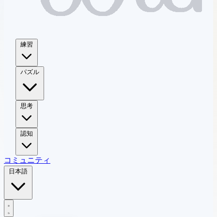
練習
パズル
思考
認知
コミュニティ
日本語