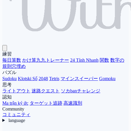
練習
毎日算数
かけ算九九トレーナー
24 Tính Nhanh
関数
数字の
規則穴埋め
パズル
Sudoku
Klotski Số
2048
Tetris
マインスイーパー
Gomoku
思考
ライトアウト
迷路クエスト
ソカbanチャレンジ
認知
Ma trận ký ức
ターゲット追跡
高速識別
Community
コミュニティ
language