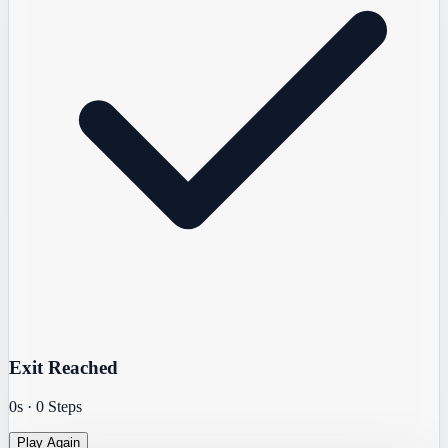
Exit Reached
0s
·
0
Steps
Play Again