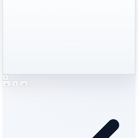
↑
←
↓
→