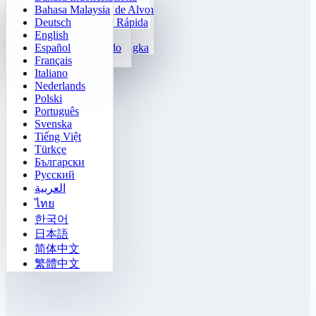
Bahasa Malaysia
Pelatih Tabel Perkalian
Klotski Numérico
Missão Labirinto
Rastreamento de Alvo
Deutsch
Cálculo Rápido 24
2048
Tantangan Sokoban
Diferenciação Rápida
English
Fungsi
Tetris
Español
Lengkapi Pola Angka
Campo Minado
Français
Gomoku
Italiano
Nederlands
Polski
Português
Svenska
Tiếng Việt
Türkçe
Български
Русский
العربية
ไทย
한국어
日本語
简体中文
繁體中文