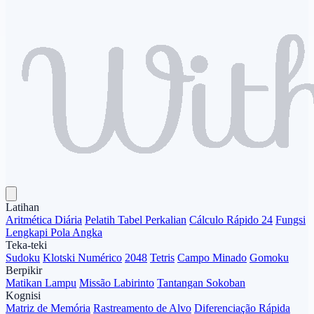
Latihan
Aritmética Diária
Pelatih Tabel Perkalian
Cálculo Rápido 24
Fungsi
Lengkapi Pola Angka
Teka-teki
Sudoku
Klotski Numérico
2048
Tetris
Campo Minado
Gomoku
Berpikir
Matikan Lampu
Missão Labirinto
Tantangan Sokoban
Kognisi
Matriz de Memória
Rastreamento de Alvo
Diferenciação Rápida