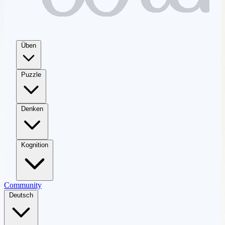
Üben
Puzzle
Denken
Kognition
Community
Deutsch