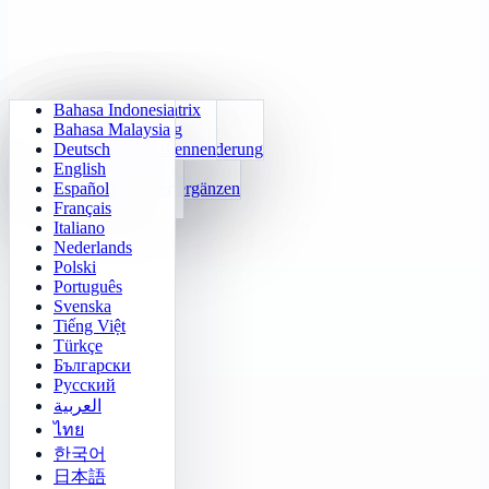
Bahasa Indonesia
Tägliche Arithmetik
Sudoku
Lichter aus
Gedächtnismatrix
Bahasa Malaysia
Einmaleins-Trainer
Zahlen-Klotski
Labyrinth-Quest
Zielverfolgung
Deutsch
24 Schnellrechnen
2048
Sokoban-Herausforderung
Schnelles Erkennen
English
Funktionen
Tetris
Español
Zahlenmuster ergänzen
Minenräumer
Français
Gomoku
Italiano
Nederlands
Polski
Português
Svenska
Tiếng Việt
Türkçe
Български
Русский
العربية
ไทย
한국어
日本語