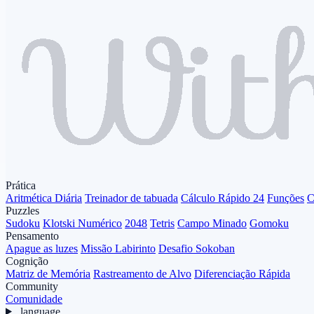
Prática
Aritmética Diária
Treinador de tabuada
Cálculo Rápido 24
Funções
C
Puzzles
Sudoku
Klotski Numérico
2048
Tetris
Campo Minado
Gomoku
Pensamento
Apague as luzes
Missão Labirinto
Desafio Sokoban
Cognição
Matriz de Memória
Rastreamento de Alvo
Diferenciação Rápida
Community
Comunidade
language